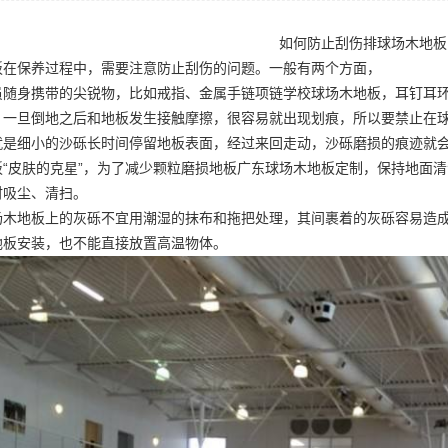
如何防止刮伤排球场木地板
板在保养过程中，需要注意防止刮伤的问题。一般有两个方面，
员随身携带的尖锐物，比如戒指、金属手链项链
学校球场木地板
，耳钉耳
，一旦倒地之后和地板发生接触摩擦，很容易就出现划痕，所以要禁止在
就是细小的沙砾长时间停留地板表面，经过来回走动，沙砾磨损的痕迹就
“皮肤的克星”，为了减少颗粒磨损地板
广东球场木地板定制
，保持地面清
时吸尘、清扫。
场木地板上的灰砾不宜用潮湿的抹布和拖把处理，其间裹着的灰砾容易造
地板安装
，也不能直接放置高温物体。